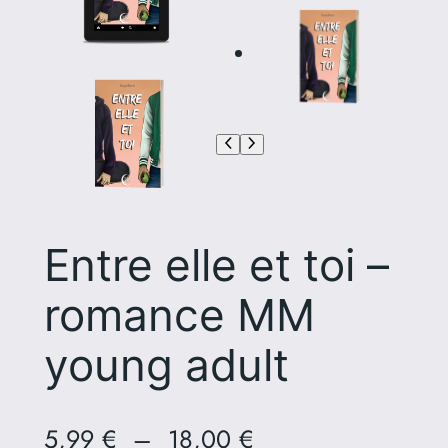
Entre elle et toi –
romance MM
young adult
P
5,99
€
–
18,00
€