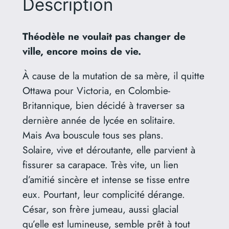
0
Description
E
n
Théodèle ne voulait pas changer de
€
t
ville, encore moins de vie.
r
e
À cause de la mutation de sa mère, il quitte
e
Ottawa pour Victoria, en Colombie-
l
Britannique, bien décidé à traverser sa
l
dernière année de lycée en solitaire.
e
Mais Ava bouscule tous ses plans.
e
Solaire, vive et déroutante, elle parvient à
t
fissurer sa carapace. Très vite, un lien
t
d’amitié sincère et intense se tisse entre
o
eux. Pourtant, leur complicité dérange.
i
César, son frère jumeau, aussi glacial
–
qu’elle est lumineuse, semble prêt à tout