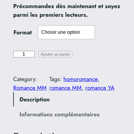
Précommandez dès maintenant et soyez
5
parmi les premiers lecteurs.
,
9
Format
9
q
Ajouter au panier
u
€
a
à
Category:
Tags:
homoromance
, 
n
Romance MM
romance MM
, 
romance YA
1
t
i
Description
8
t
,
Informations complémentaires
é
0
d
e