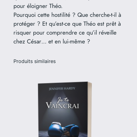
r
pour éloigner Théo.
o
Pourquoi cette hostilité ? Que cherche-t-il à
m
protéger ? Et qu’est-ce que Théo est prêt à
a
risquer pour comprendre ce qu’il réveille
n
chez César… et en lui-même ?
c
e
Produits similaires
M
M
y
o
u
n
g
a
d