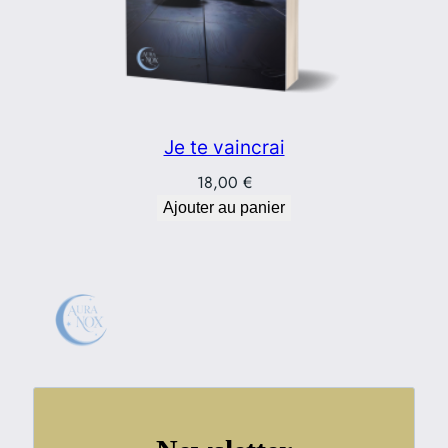
u
l
t
Je te vaincrai
18,00
€
Ajouter au panier