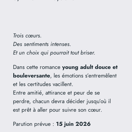
l
a
g
Trois cœurs.
e
Des sentiments intenses.
d
Et un choix qui pourrait tout briser.
e
Dans cette romance
young adult douce et
p
bouleversante
, les émotions s’entremêlent
et les certitudes vacillent.
r
Entre amitié, attirance et peur de se
i
perdre, chacun devra décider jusqu’où il
x
est prêt à aller pour suivre son cœur.
Parution prévue :
15 juin 2026
: